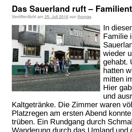
Das Sauerland ruft – Familien
Veröffentlicht am
25. Juli 2016
von
thomas
In diese
Familie 
Sauerlan
wieder 
gehabt. 
hatten w
mitten i
Hier gab
und aus
Kaltgetränke. Die Zimmer waren völl
Platzregen am ersten Abend konnte 
trüben. Ein Rundgang durch Schmal
Wanderung durch das Umland und 