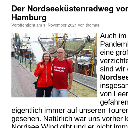
Der Nordseeküstenradweg von
Hamburg
Veröffentlicht am
1. November 2021
von
thomas
Auch im 
Pandemie
eine grö
verzicht
sind wir
Nordse
insgesam
von Lee
gefahren
eigentlich immer auf unseren Touren,
gesehen. Natürlich war uns vorher k
Nordsee Wind gibt und er nicht imm